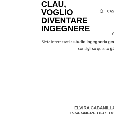
Vai
al
CA
contenuto
Siete interessati a
studio Ingegneria ge
consigli su questo
g
ELVIRA CABANILL
INGEGNERE GEOLO