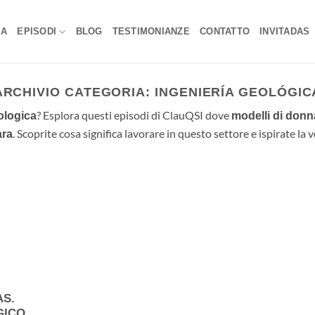
SA
EPISODI
BLOG
TESTIMONIANZE
CONTATTO
INVITADAS
ARCHIVIO CATEGORIA:
INGENIERÍA GEOLÓGIC
? Esplora questi episodi di ClauQSI dove
ologica
modelli di donn
. Scoprite cosa significa lavorare in questo settore e ispirate la 
ara
AS.
GICO