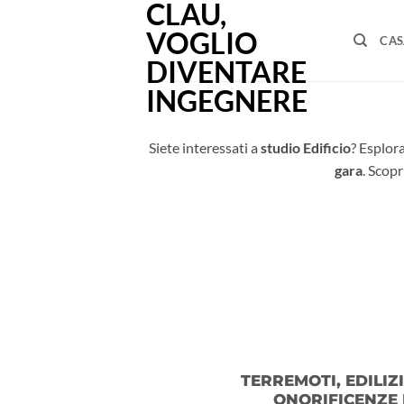
Vai
al
CAS
contenuto
Siete interessati a
studio Edificio
? Esplor
gara
. Scopr
TERREMOTI, EDILIZI
ONORIFICENZE 