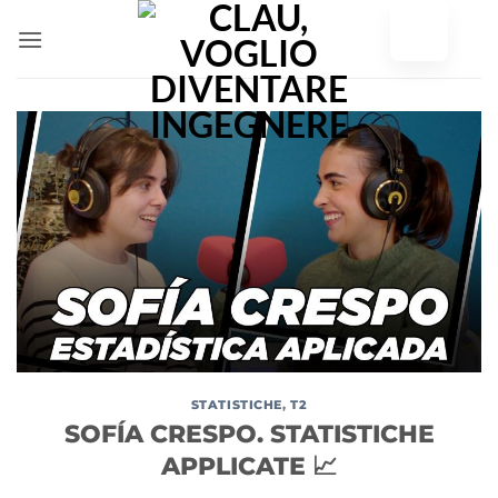
Vai
al
contenuto
STATISTICHE
,
T2
SOFÍA CRESPO. STATISTICHE
APPLICATE 📈