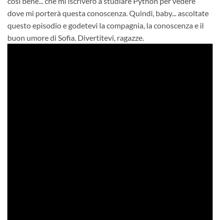
così bene... che mi iscriverò a studiare Python per vedere
dove mi porterà questa conoscenza. Quindi, baby... ascoltate
questo episodio e godetevi la compagnia, la conoscenza e il
buon umore di Sofia. Divertitevi, ragazze.