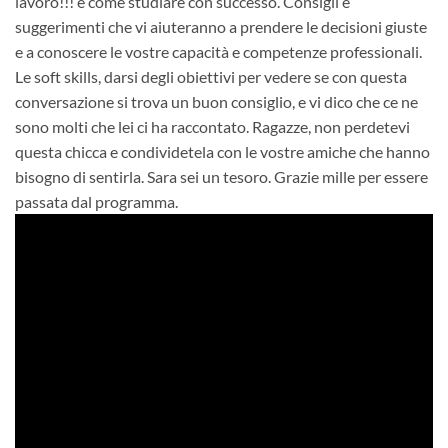
lavoro!!! e come studiare con successo. Consigli e
suggerimenti che vi aiuteranno a prendere le decisioni giuste
e a conoscere le vostre capacità e competenze professionali.
Le soft skills, darsi degli obiettivi per vedere se con questa
conversazione si trova un buon consiglio, e vi dico che ce ne
sono molti che lei ci ha raccontato. Ragazze, non perdetevi
questa chicca e condividetela con le vostre amiche che hanno
bisogno di sentirla. Sara sei un tesoro. Grazie mille per essere
passata dal programma.