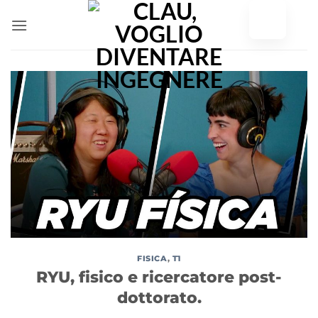
Vai
al
contenuto
FISICA
,
T1
RYU, fisico e ricercatore post-
dottorato.