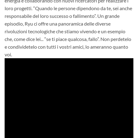
energia e collaborando con nuovi ricercatori per realizzare i
loro progetti. “Quando le persone dipendono da te, sei anche
responsabile del loro successo o fallimento”. Un grande
episodio, Ryu ci offre una panoramica delle diverse
rivoluzioni tecnologiche che stiamo vivendo e un esempio
che, come dice lei... “se ti piace qualcosa, fallo”. Non perdetelo
e condividetelo con tutti i vostri amici, lo ameranno quanto
voi.