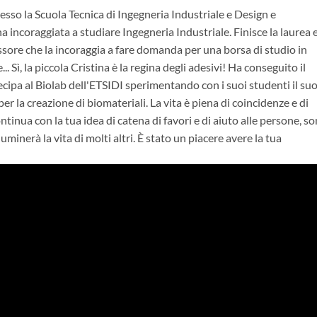
esso la Scuola Tecnica di Ingegneria Industriale e Design e
'ha incoraggiata a studiare Ingegneria Industriale. Finisce la laurea e
sore che la incoraggia a fare domanda per una borsa di studio in
... Sì, la piccola Cristina è la regina degli adesivi! Ha conseguito il
tecipa al Biolab dell'ETSIDI sperimentando con i suoi studenti il su
er la creazione di biomateriali. La vita è piena di coincidenze e di
inua con la tua idea di catena di favori e di aiuto alle persone, s
uminerà la vita di molti altri. È stato un piacere avere la tua