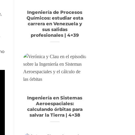
Ingeniería de Procesos
,
Químicos: estudiar esta
carrera en Venezuela y
sus salidas
profesionales | 4×39
o
ono
Ingeniería en Sistemas
Aeroespaciales:
calculando órbitas para
salvar la Tierra | 4×38