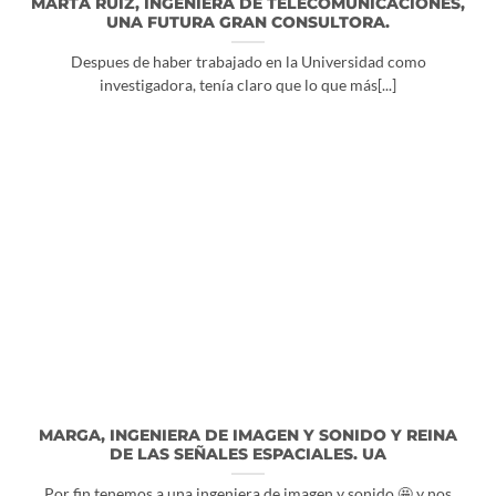
MARTA RUÍZ, INGENIERA DE TELECOMUNICACIONES,
UNA FUTURA GRAN CONSULTORA.
Despues de haber trabajado en la Universidad como
investigadora, tenía claro que lo que más[...]
MARGA, INGENIERA DE IMAGEN Y SONIDO Y REINA
DE LAS SEÑALES ESPACIALES. UA
Por fin tenemos a una ingeniera de imagen y sonido 🤩 y nos