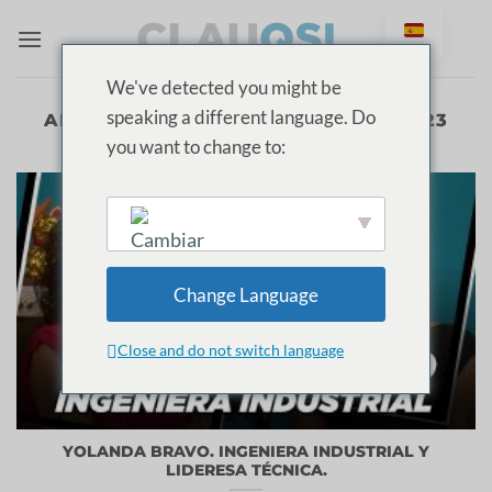
Ir
al
contenido
We've detected you might be
speaking a different language. Do
ARCHIVOS MENSUALES:
OCTUBRE 2023
you want to change to:
English
Change Language
Close and do not switch language
YOLANDA BRAVO. INGENIERA INDUSTRIAL Y
LIDERESA TÉCNICA.