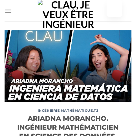
Skip
to
content
INGÉNIERIE MATHÉMATIQUE
,
T2
ARIADNA MORANCHO.
INGÉNIEUR MATHÉMATICIEN
EN SCIENCE DES DONNÉES.