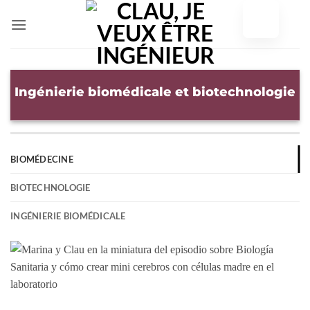
Skip
to
content
Ingénierie biomédicale et biotechnologie
BIOMÉDECINE
BIOTECHNOLOGIE
INGÉNIERIE BIOMÉDICALE