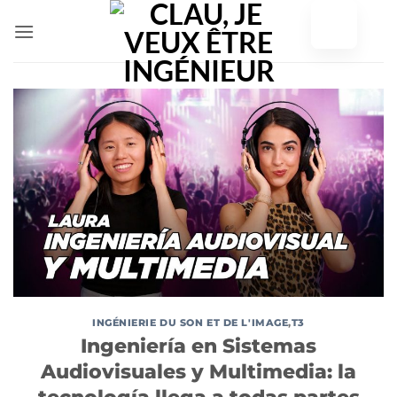
Skip
to
content
INGÉNIERIE DU SON ET DE L'IMAGE
,
T3
Ingeniería en Sistemas
Audiovisuales y Multimedia: la
tecnología llega a todas partes