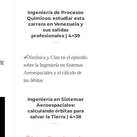
Ingeniería de Procesos
Químicos: estudiar esta
carrera en Venezuela y
sus salidas
profesionales | 4×39
业发
Ingeniería en Sistemas
Aeroespaciales:
calculando órbitas para
salvar la Tierra | 4×38