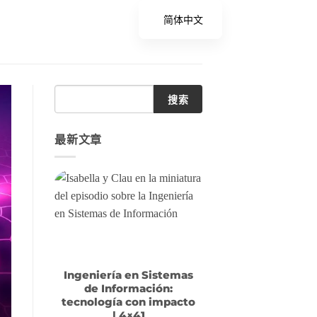
简体中文
搜索
最新文章
Ingeniería en Sistemas
de Información:
tecnología con impacto
| 4×41