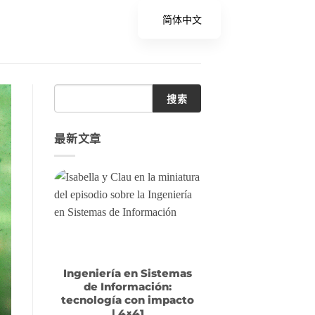
简体中文
搜索
最新文章
Ingeniería en Sistemas
de Información:
tecnología con impacto
| 4×41