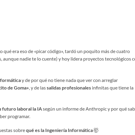
aro qué era eso de «picar código», tardó un poquito más de cuatro
 aunque nadie te lo cuente) y hoy lidera proyectos tecnológicos 
nformática
y de por qué no tiene nada que ver con arreglar
tito de Goma»
, y de las
salidas profesionales
infinitas que tiene la
 futuro laboral la
IA
según un informe de Anthropic y por qué sab
ber programar.
puestas sobre
qué es la Ingeniería Informática
🤯