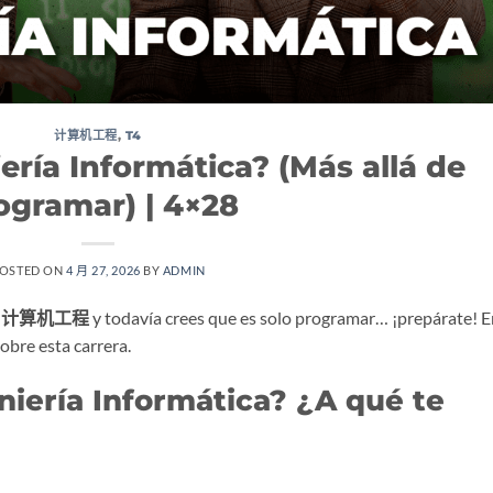
计算机工程
,
T4
ería Informática? (Más allá de
ogramar) | 4×28
OSTED ON
4 月 27, 2026
BY
ADMIN
a
计算机工程
y todavía crees que es solo programar… ¡prepárate! E
obre esta carrera.
niería Informática? ¿A qué te