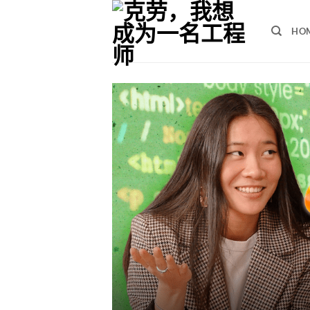
跳
至
HO
内
容