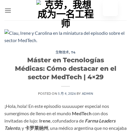
跳
至
内
容
生物技术
,
T4
Máster en Tecnologías
Médicas: Cómo destacar en el
sector MedTech | 4×29
POSTED ON
5 月 4, 2026
BY
ADMIN
¡Hola, hola! En este episodio suuuuuper especial nos
sumergimos de lleno en el mundo
MedTech
con dos
invitadas de lujo:
Irene
, cofundadora de
Farma Leaders
Talento
, y
卡罗莱纳州
, una médico argentina que no encajaba