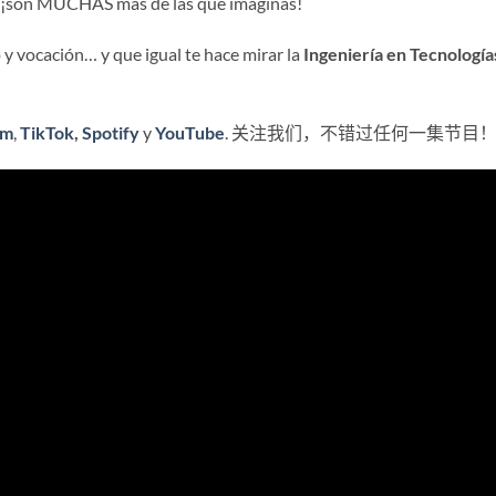
… ¡son MUCHAS más de las que imaginas!
 y vocación… y que igual te hace mirar la
Ingeniería en Tecnología
am
,
TikTok
,
Spotify
y
YouTube
. 关注我们，不错过任何一集节目