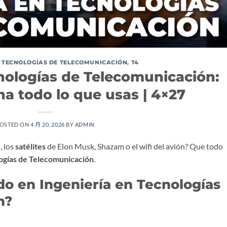
N TECNOLOGÍAS DE TELECOMUNICACIÓN
,
T4
nologías de Telecomunicación:
a todo lo que usas | 4×27
OSTED ON
4 月 20, 2026
BY
ADMIN
G
, los
satélites
de Elon Musk, Shazam o el wifi del avión? Que todo
logías de Telecomunicación
.
do en Ingeniería en Tecnologías
n?