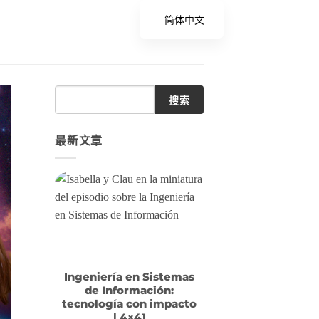
简体中文
搜索
最新文章
Ingeniería en Sistemas
de Información:
tecnología con impacto
| 4×41