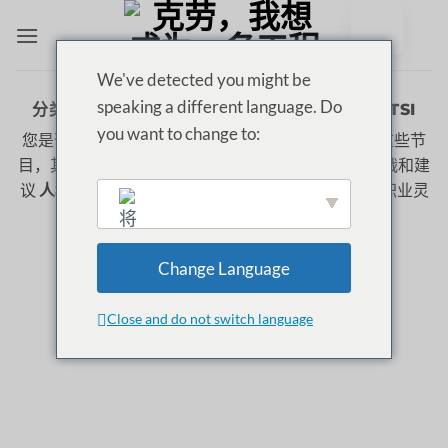
跳
至
内
We've detected you might be
容
speaking a different language. Do
分类存档：
INGENIERÍA DE SOFTWARE Y TSI
you want to change to:
您是否有兴趣
学习软件工程和 IST
?探索 ClauQSI 的这些节
目，其中包括
女性榜样
分享他们的
证词
这方面的挑战和建
议
人种
. 了解在这一领域工作的意义，激发您未来的职业灵
感！
Change Language
English
Close and do not switch language