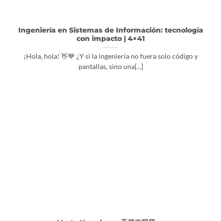
Ingeniería en Sistemas de Información: tecnología
con impacto | 4×41
¡Hola, hola! 👋💙 ¿Y si la ingeniería no fuera solo código y
pantallas, sino una[...]