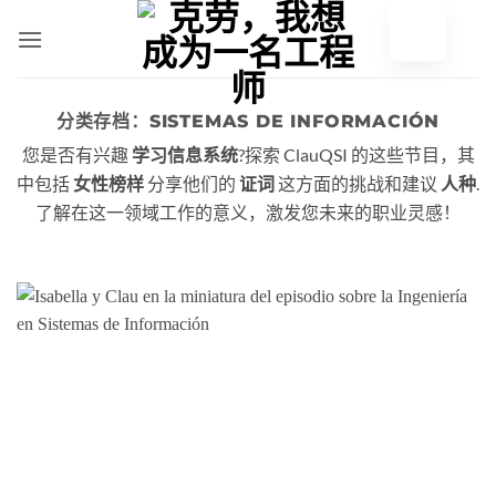
跳
至
内
容
分类存档：
SISTEMAS DE INFORMACIÓN
您是否有兴趣
?探索 ClauQSI 的这些节目，其
学习信息系统
中包括
分享他们的
这方面的挑战和建议
.
女性榜样
证词
人种
了解在这一领域工作的意义，激发您未来的职业灵感！