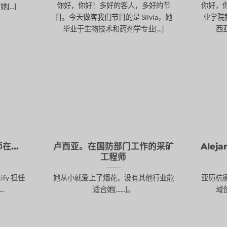
你好，你好！多好的客人，多好的节
你好，
..]
目。今天做客我们节目的是 Silvia，她
业学院
毕业于生物技术和药剂学专业[...]
西亚（
在...
卢西亚。在国防部门工作的采矿
Ale
工程师
ify 担任
她从小就爱上了烟花，没有其他行业能
亚历杭
.
适合她[......]。
域创