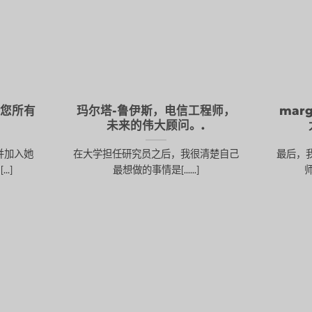
养您所有
玛尔塔-鲁伊斯，电信工程师，
mar
未来的伟大顾问。.
司并加入她
在大学担任研究员之后，我很清楚自己
最后，
.]
最想做的事情是[......]
师