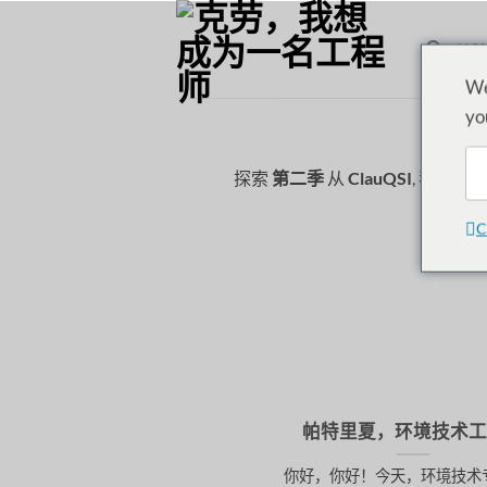
跳
至
HO
内
We
容
yo
探索
第二季
从
ClauQSI
, 我们将
C
帕特里夏，环境技术
你好，你好！今天，环境技术