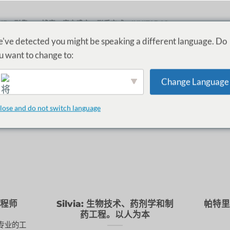
ME
剧集
博客
客户感言
联系方式
INVITADAS
've detected you might be speaking a different language. Do
u want to change to:
分类存档：
T2
Change Language
在播客中探讨在 "世界 "中学习和工作的真正含义。
STEM 职业
通
lose and do not switch language
English
工程师
Silvia: 生物技术、药剂学和制
帕特里
药工程。以人为本
专业的工