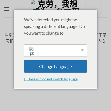
跳
至
内
We've detected you might be
容
speaking a different language. Do
分类存档：
T1
you want to change to:
探索
第一季
从
ClauQSI
, 我们将在播客中探讨在 "世界 "中学
习和工作的真正含义。
STEM 职业
通过真实的、鼓舞人心
的参考资料。.
Change Language
English
Close and do not switch language