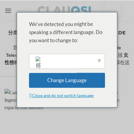
跳
至
内
We've detected you might be
容
speaking a different language. Do
分类存档：
INGENIERÍA EN TECNOLOGÍAS DE
TELECOMUNICACIÓN
you want to change to:
您是否有兴趣
estudiar Ingeniería en Tecnologías de
Telecomunicación
?探索 ClauQSI 的这些节目，其中包括
女
性榜样
分享他们的
证词
这方面的挑战和建议
人种
. 了解在这
一领域工作的意义，激发您未来的职业灵感！
Change Language
English
Close and do not switch language