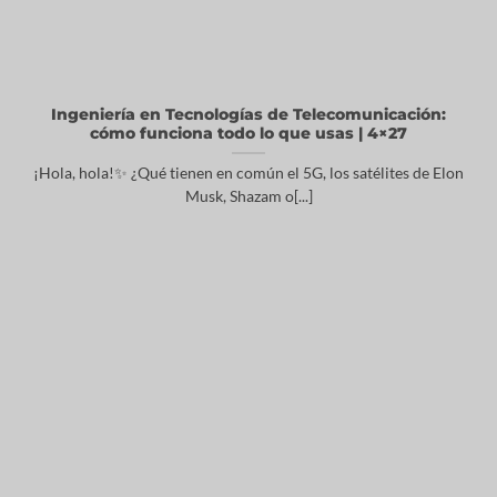
Ingeniería en Tecnologías de Telecomunicación:
cómo funciona todo lo que usas | 4×27
¡Hola, hola!✨ ¿Qué tienen en común el 5G, los satélites de Elon
Musk, Shazam o[...]