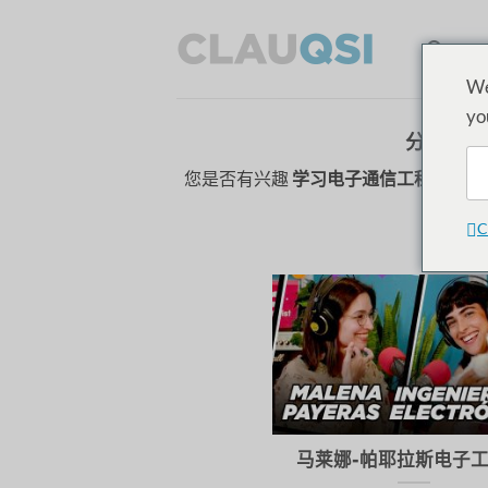
跳
至
HO
内
We
容
yo
分类存档
您是否有兴趣
学习电子通信工程
?探索 
C
马莱娜-帕耶拉斯电子工