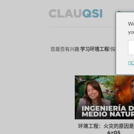
跳
至
HO
内
We
容
yo
您是否有兴趣
学习环境工程
?探索 Cl
C
环境工程：火灾的原因
4×05