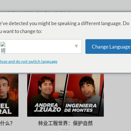
ME
剧集
博客
客户感言
联系方式
INVITADAS
've detected you might be speaking a different language. Do
u want to change to:
分类存档：
INGENIERÍA DEL MEDIO NATURAL
Change Language
auQSI 的这些节目，其中包括
女性榜样
分享他们的
证词
这方面的挑
义，激发您未来的职业灵感！
lose and do not switch language
English
是什么？
林业工程世界：保护自然