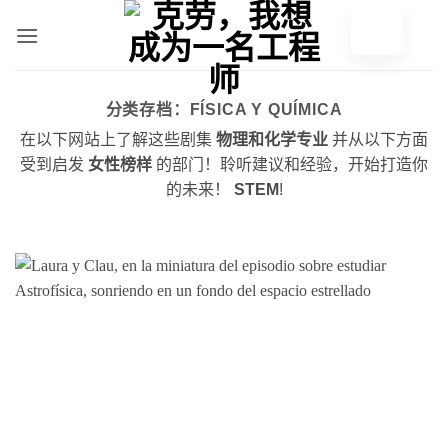
跳
至
内
容
分类存档：
FÍSICA Y QUÍMICA
在以下网站上了解这些剧集
物理和化学专业
并从以下方面
受到启发
女性榜样
的部门！聆听建议和经验，开始打造你
的未来！
STEM
!