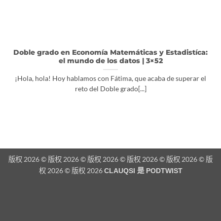
Doble grado en Economía Matemáticas y Estadistíca:
el mundo de los datos | 3×52
¡Hola, hola! Hoy hablamos con Fátima, que acaba de superar el
reto del Doble grado[...]
版权 2026 © 版权 2026 © 版权 2026 © 版权 2026 © 版权 2026 © 版
权 2026 © 版权 2026
CLAUQSI 是
PODTWIST