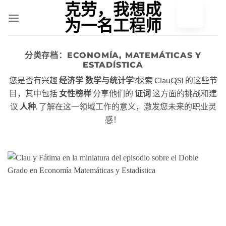
跳
至
内
容
分类存档：
ECONOMÍA, MATEMÁTICAS Y
ESTADÍSTICA
您是否有兴趣
?探索 ClauQSI 的这些节
经济学 数学与统计学
目，其中包括
分享他们的
这方面的挑战和建
女性榜样
证词
议
. 了解在这一领域工作的意义，激发您未来的职业灵
人种
感！