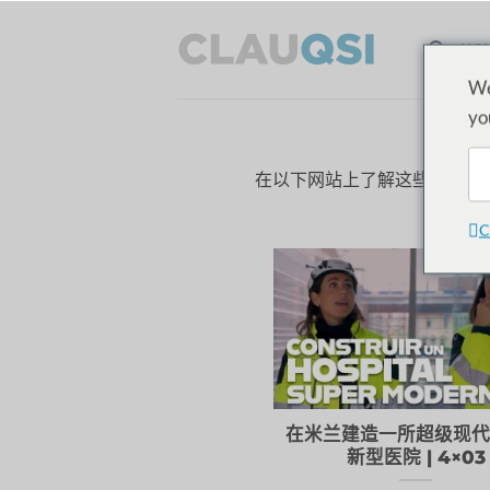
跳
至
HO
内
We
容
yo
在以下网站上了解这些剧集
建
C
在米兰建造一所超级现
新型医院 | 4×03