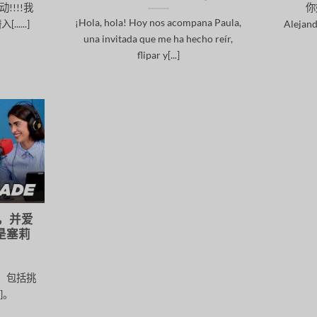
!!!我
你
¡Hola, hola! Hoy nos acompana Paula,
.....]
Alej
una invitada que me ha hecho reír,
flipar y[...]
誉，并爱
是塞莉
，包括挑
]。