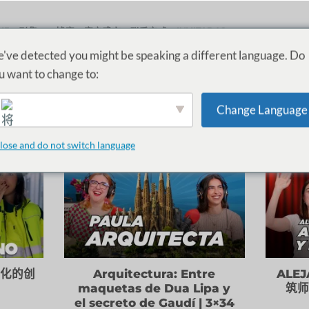
ME
剧集
博客
客户感言
联系方式
INVITADAS
've detected you might be speaking a different language. Do
u want to change to:
分类存档：
ARQUITECTURA Y EDIFICACIÓN
Change Language
筑专业
并从以下方面受到启发
女性榜样
的部门！聆听建议和经
lose and do not switch language
English
代化的创
Arquitectura: Entre
ALE
maquetas de Dua Lipa y
筑师
el secreto de Gaudí | 3×34