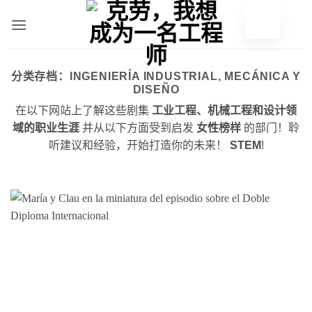
跳
至
内
容
分类存档：
INGENIERÍA INDUSTRIAL, MECÁNICA Y
DISEÑO
在以下网站上了解这些剧集
工业工程、机械工程和设计领
域的职业生涯
并从以下方面受到启发
女性榜样
的部门！聆
听建议和经验，开始打造你的未来！
STEM
!