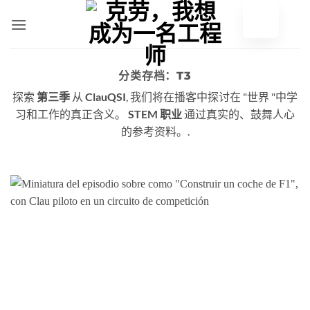
跳
至
内
容
分类存档：
T3
探索
第三季
从
ClauQSI
, 我们将在播客中探讨在 "世界 "中学
习和工作的真正含义。
STEM 职业
通过真实的、鼓舞人心
的参考资料。.