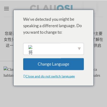
跳
至
内
We've detected you might be
容
speaking a different language. Do
分类存档：
FARMACIA
you want to change to:
您是否有兴趣
药学
?探索 ClauQSI 的这几期节目，其中主要
女性分享了她们的真实生活感言、挑战和职业建议，了解在
这一行业工作意味着什么，并为您未来的职业生涯提供启
发！
Change Language
English
Close and do not switch language