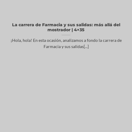
La carrera de Farmacia y sus salidas: más allá del
mostrador | 4×35
¡Hola, hola! En esta ocasión, analizamos a fondo la carrera de
Farmacia y sus salidas[...]