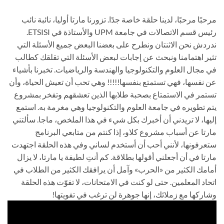
مرحبًا مرحبًا، لدينا حلقة خاصة جدًا. تزورنا مارتا أوليا، نائبة نائب
رئيس قسم الاتصالات في جامعة UPM والأستاذة في ETSISI.
ندردش نحن الاثنتان ونطرح على بعضنا البعض جميع الأسئلة التي
تثير اهتمامنا ونبحث عن إجابات لبعض الأسئلة التي تقلقك كطالب
في مجال العلوم والتكنولوجيا والهندسة والرياضيات. تخبرنا بأشياء
عن نفسها، فهي تستمتع بنفسها!!!!! وهي تحب أن تعيش الحياة، وأن
تستمر في الاستمتاع بصحبة طلابها الذين تعشقهم وتفخر بمشروع
يتم تطويره في جامعة العلوم والتكنولوجيا وهي مغرمة به. استمع
إليها، لا تريدني أن أخبرك بكل شيء في هذا الملخص، ماجا. سألتني
مارتا عن أسباب مشروع كلاو، إذا كنتم من متابعي البرنامج
ستعرفونها، لأنني أحب أن أستخدم لساني وفي هذه الحلقة اجتهدت
مارتا في أن أجعلني أقولها بطلاقة. كم أنتِ لطيفة يا مارتا، لا يزال
أمامك الكثير من «الحرب» وآمل أن يرافقك الكثير من الطلاب في
اتحاد المعلمين. حتى لو كنت في الامتحانات، لا تفوّت هذه الحلقة
وشاركها مع زملائك، إنها جوهرة لن ترغب في تفويتها!