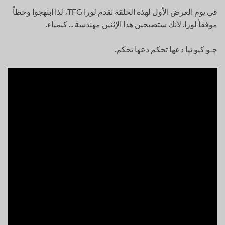
في يوم العرض الأول لهذه الحلقة تقدم لورا TFG، لذا ابتهجوا وحظاً
موفقاً لورا. لأنك ستصبحين هذا الإثنين مهندسة ... كيمياء.
جـو كيو تيا دعها تحكم دعها تحكم.