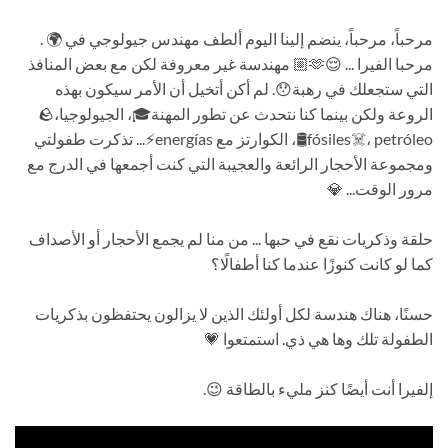
مرحباً، مرحباً، ينضم إلينا اليوم ألطف مهندس جيولوجي في 🌍 .
مرحبا الفيرا ... 😌🫶🏼 مهندسة غير معروفة لكن مع بعض المنافذ
التي ستجعلك في رهبة😯. لم أكن أتخيل أن الأمر سيكون بهذه
الروعة ولكن بينما كنا نتحدث عن تطور المهنة🎓، الجيولوجيا🪨،
fósiles☠️، petróleo🛢️، الكوارتز مع energías⚡️... تذكرت طفولتي
ومجموعة الأحجار الرائعة والعجيبة التي كنت أجمعها في الدرج مع
مرور الوقت... 💎
حلقة وذكريات نقع في حبها ... من منا لم يجمع الأحجار أو الأصداف
كما لو كانت كنوزًا عندما كنا أطفالًا؟
حسنًا، هناك هندسة لكل أولئك الذين لا يزالون يحتفظون بذكريات
الطفولة تلك وها هي ذي. استمتعوا 💗
إلفيرا أنت أيضًا كنز مليء بالطاقة 😉.