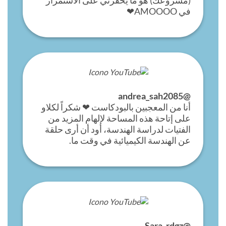
(مشروعك) هو ما يحفزني على الاستمرار
في AMOOOO❤
@andrea_sah2085
أنا من المعجبين بالبودكاست ❤ شكراً لكلاو
على إتاحة هذه المساحة لإلهام المزيد من
الفتيات لدراسة الهندسة، أود أن أرى حلقة
عن الهندسة الكيميائية في وقت ما.
@Sara_rdgz