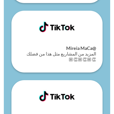
@Mireia MaCa
المزيد من المشاريع مثل هذا من فضلك
👏🏼👏🏼👏🏼